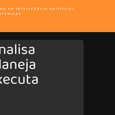
DO EM INTELIGÊNCIA ARTIFICIAL
STÊMICAS.
nalisa
laneja
xecuta