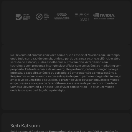
Na Elevenmind criamos conexões com o que é essencial. Vivemos em um tempo
onde tudo corre rápido demais, onde se perde a clareza, o sono, o silêncio e até o
sentido de estar aqui. Mas escolhemos outro caminho. Acreditamos em
tecnologia com presença, inteligência artificial com consciência e marketing com
propósito. Cada ideia nasce de um mergulho profundo, cada automação carrega
intenção, e cada site, anúncio ou estratégia é uma extensão da nossa essência.
Respiramos o que vivemos: a concentração de quem percorre longas distâncias, o
amor leve de uma filha e seus cães, o prazer de viver devagar enquanto o mundo
exige pressa, a coragem de fazer diferente e a leveza de pensar com liberdade.
Somos a Elevenmind. E o nosso luxo é viver com sentido — e criar um mundo
onde isso seja o padrão, não o privilégio.
Seiti Katsumi
Seiti Katsumi é fundador da
Elevenmind
, criada no Brasil em 2011, e também foi