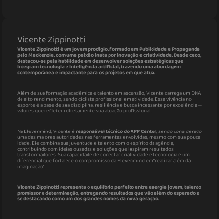
Vicente Zippinotti
Vicente Zippinotti é um jovem prodígio, formado em Publicidade e Propaganda
pelo Mackenzie, com uma paixão inata por inovação e criatividade. Desde cedo,
destacou-se pela habilidade em desenvolver soluções estratégicas que
integram tecnologia e inteligência artificial, trazendo uma abordagem
contemporânea e impactante para os projetos em que atua.
Além de sua formação acadêmica e talento em ascensão, Vicente carrega um DNA
de alto rendimento, sendo ciclista profissional em atividade. Essa vivência no
esporte é a base de sua disciplina, resiliência e busca incessante por excelência —
valores que refletem diretamente sua atuação profissional.
Na Elevenmind, Vicente é
responsável técnico do APP Center
, sendo considerado
uma das maiores autoridades nas ferramentas envolvidas, mesmo com sua pouca
idade. Ele combina sua juventude e talento com o espírito da agência,
contribuindo com ideias ousadas e soluções que inspiram resultados
transformadores. Sua capacidade de conectar criatividade e tecnologia é um
diferencial que fortalece o compromisso da Elevenmind em “realizar além da
imaginação”.
Vicente Zippinotti representa o equilíbrio perfeito entre energia jovem, talento
promissor e determinação, entregando resultados que vão além do esperado e
se destacando como um dos grandes nomes da nova geração.