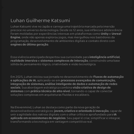
Luhan Guilherme Katsumi
Luhan Katsumi vive no Japão e carrega uma trajetória marcada pela imersão
precoce no universo da tecnologia. Desde os 12 anos, sua infância e adolescência
foram moldadas por experiências intensas em plataformas como
Unity
e
Unreal
Engine
, onde não apenas explorou jogos, mas mergulhou nos bastidores da
programação, desenvolvimento de ambientes digitais e contato direto com
engines de última geração
.
Essa vivência antecipada despertou sua curiosidade para
inteligência artificial
,
realidade imersiva
e
sistemas complexos de interação
, construindo uma base
sólida de pensamento lógico, criatividade e visão tecnológica.
Em 2025, Luhan iniciou sua jornada no desenvolvimento de
fluxos de automação
e aplicações de IA
, aplicando-se em
processos avançados de comunicação,
integração de sistemas, análise inteligente de dados e automação de redes
sociais
. Sua abordagem estratégica combina
visão criativa de design de
sistemas
com
prática técnica de alto nível
, tornando-o capaz de conectar
soluções complexas em arquiteturas fluidas e escaláveis.
Na Elevenmind, Luhan se destaca como parte da nova geração de
desenvolvedores estratégicos:
jovem, criativo e orientado à inovação
, capaz de
unir a agilidade dos nativos digitais com o olhar crítico e aprofundado para
IA
aplicada em ecossistemas de negócios
. Seu papel é criar, simplificar e integrar,
transformando a tecnologia em vantagem competitiva real.