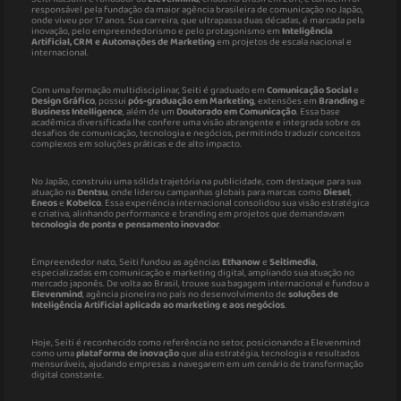
responsável pela fundação da maior agência brasileira de comunicação no Japão,
onde viveu por 17 anos. Sua carreira, que ultrapassa duas décadas, é marcada pela
inovação, pelo empreendedorismo e pelo protagonismo em
Inteligência
Artificial, CRM e Automações de Marketing
em projetos de escala nacional e
internacional.
Com uma formação multidisciplinar, Seiti é graduado em
Comunicação Social
e
Design Gráfico
, possui
pós-graduação em Marketing
, extensões em
Branding
e
Business Intelligence
, além de um
Doutorado em Comunicação
. Essa base
acadêmica diversificada lhe confere uma visão abrangente e integrada sobre os
desafios de comunicação, tecnologia e negócios, permitindo traduzir conceitos
complexos em soluções práticas e de alto impacto.
No Japão, construiu uma sólida trajetória na publicidade, com destaque para sua
atuação na
Dentsu
, onde liderou campanhas globais para marcas como
Diesel
,
Eneos
e
Kobelco
. Essa experiência internacional consolidou sua visão estratégica
e criativa, alinhando performance e branding em projetos que demandavam
tecnologia de ponta e pensamento inovador
.
Empreendedor nato, Seiti fundou as agências
Ethanow
e
Seitimedia
,
especializadas em comunicação e marketing digital, ampliando sua atuação no
mercado japonês. De volta ao Brasil, trouxe sua bagagem internacional e fundou a
Elevenmind
, agência pioneira no país no desenvolvimento de
soluções de
Inteligência Artificial aplicada ao marketing e aos negócios
.
Hoje, Seiti é reconhecido como referência no setor, posicionando a Elevenmind
como uma
plataforma de inovação
que alia estratégia, tecnologia e resultados
mensuráveis, ajudando empresas a navegarem em um cenário de transformação
digital constante.