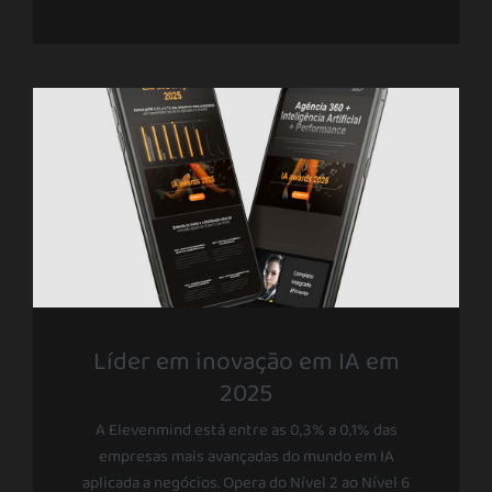
Líder em inovação em IA em
2025
A Elevenmind está entre as 0,3% a 0,1% das
empresas mais avançadas do mundo em IA
aplicada a negócios. Opera do Nível 2 ao Nível 6