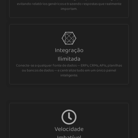
evitando relatórios genéricos e trazendo respostas que realmente
importam.
Integração
Ilimitada
Conecte-se a qualquer fonte de dados — ERPs, CRMs, APIs, planilhas
ou bancos de dados — e centralize tudo em um único painel
inteligente.
Velocidade
Imbatível