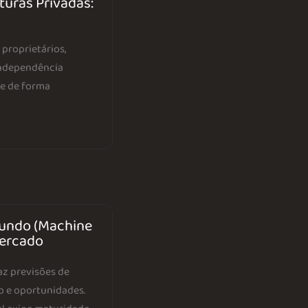
turas Privadas:
proprietários,
independência
te de forma
fundo (Machine
mercado
az previsões de
o e oportunidades.