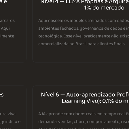
a e
Nível 4 — LLMs Próprias e Arquite
1% do mercado
arca, os
Aqui nascem os modelos treinados com dados 
 Aqui
ambientes fechados, governança de dados e 
almente
tecnológica. Esse nível praticamente não exis
comercializada no Brasil para clientes finais.
es
Nível 6 — Auto-aprendizado Pro
Learning Vivo): 0,1% do 
tura viva
A IA aprende com dados reais em tempo real, f
 jurídico e
demanda, vendas, churn, comportamento, risc