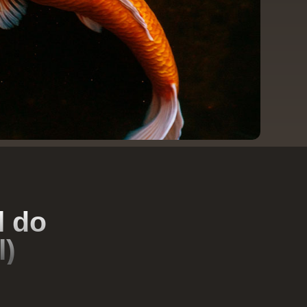
l do
l)