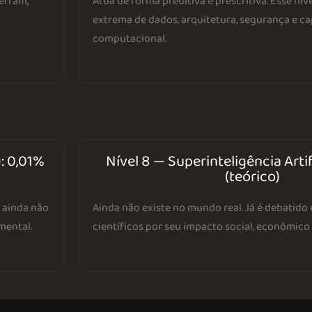
erram,
Atua de forma preditiva e prescritiva. Esse ní
extrema de dados, arquitetura, segurança e c
computacional.
): 0,01%
Nível 8 — Superinteligência Artif
(teórico)
l ainda não
Ainda não existe no mundo real. Já é debatido
mental.
científicos por seu impacto social, econômico 