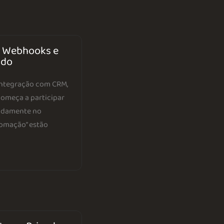
, Webhooks e
ado
 integração com CRM,
começa a participar
undamente no
tomação” estão