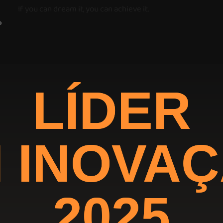
If you can dream it, you can achieve it.
LÍDER
 INOVA
2025