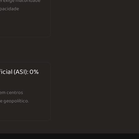
vel exige maturidade
apacidade
icial (ASI): 0%
 em centros
e geopolítico.