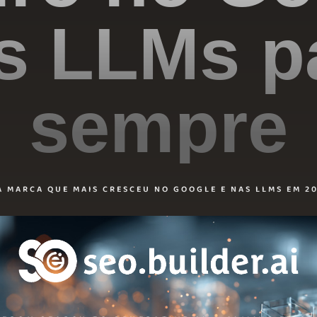
s LLMs p
sempre
A MARCA QUE MAIS CRESCEU NO GOOGLE E NAS LLMS EM 20