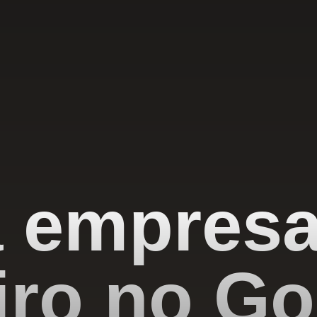
 empres
iro no Go