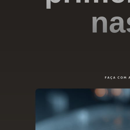
na
FAÇA COM 