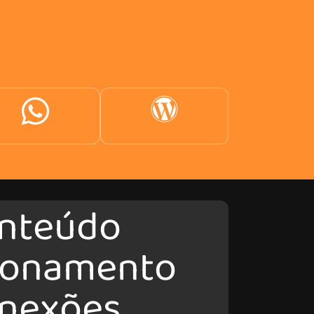
nteúdo
ionamento
nexões