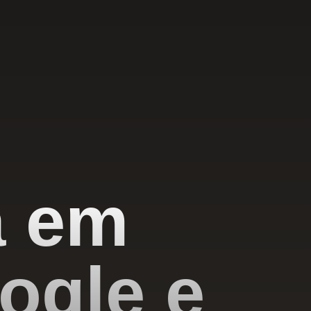
a em
ogle e