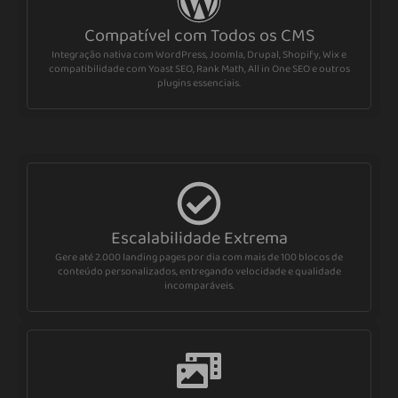
Compatível com Todos os CMS
Integração nativa com WordPress, Joomla, Drupal, Shopify, Wix e
compatibilidade com Yoast SEO, Rank Math, All in One SEO e outros
plugins essenciais.
Escalabilidade Extrema
Gere até 2.000 landing pages por dia com mais de 100 blocos de
conteúdo personalizados, entregando velocidade e qualidade
incomparáveis.