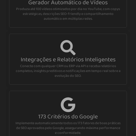
Gerador Automático de Vídeos
Produza até 100 vídeos otimizados por dia no YouTube, com copys
estratégicas, descrições SEO-friendly e compartilhamento
automático em múltiplas redes.
Integrações e Relatórios Inteligentes
Conecte com qualquer CRM ou ERP via API e receba relatórios
completos, insights preditivos e notificações em tempo real sobre a
evolução do SEO.
173 Critérios do Google
Implemente automaticamente todos os 173 fatores de boas práticas
de SEO aprovados pelo Google, assegurando máxima performance
e conformidade.