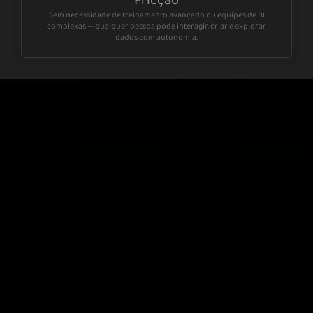
Sem necessidade de treinamento avançado ou equipes de BI
complexas — qualquer pessoa pode interagir, criar e explorar
dados com autonomia.