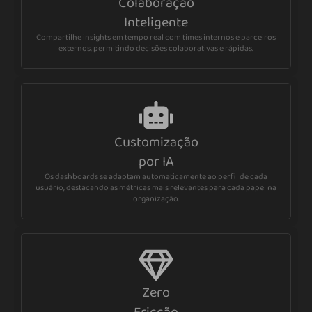
Colaboração
Inteligente
Compartilhe insights em tempo real com times internos e parceiros
externos, permitindo decisões colaborativas e rápidas.
Customização
por IA
Os dashboards se adaptam automaticamente ao perfil de cada
usuário, destacando as métricas mais relevantes para cada papel na
organização.
Zero
Fricção