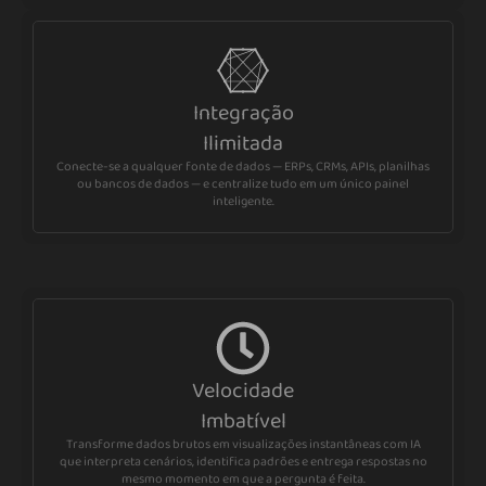
Integração
Ilimitada
Conecte-se a qualquer fonte de dados — ERPs, CRMs, APIs, planilhas
ou bancos de dados — e centralize tudo em um único painel
inteligente.
Velocidade
Imbatível
Transforme dados brutos em visualizações instantâneas com IA
que interpreta cenários, identifica padrões e entrega respostas no
mesmo momento em que a pergunta é feita.