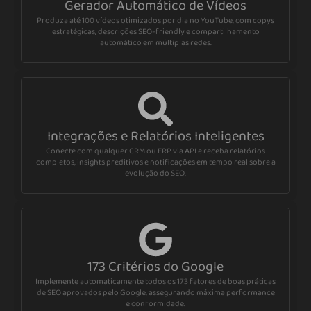
Gerador Automático de Vídeos
Produza até 100 vídeos otimizados por dia no YouTube, com copys
estratégicas, descrições SEO-friendly e compartilhamento
automático em múltiplas redes.
Integrações e Relatórios Inteligentes
Conecte com qualquer CRM ou ERP via API e receba relatórios
completos, insights preditivos e notificações em tempo real sobre a
evolução do SEO.
173 Critérios do Google
Implemente automaticamente todos os 173 fatores de boas práticas
de SEO aprovados pelo Google, assegurando máxima performance
e conformidade.