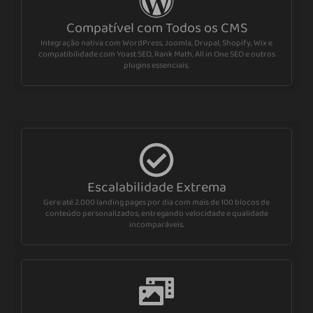
Compatível com Todos os CMS
Integração nativa com WordPress, Joomla, Drupal, Shopify, Wix e
compatibilidade com Yoast SEO, Rank Math, All in One SEO e outros
plugins essenciais.
Escalabilidade Extrema
Gere até 2.000 landing pages por dia com mais de 100 blocos de
conteúdo personalizados, entregando velocidade e qualidade
incomparáveis.