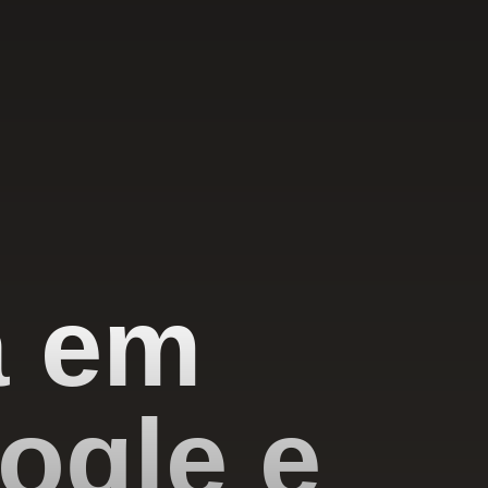
a em
ogle e