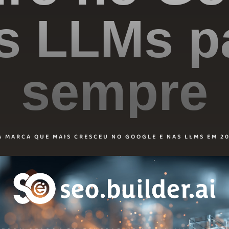
s LLMs p
sempre
A MARCA QUE MAIS CRESCEU NO GOOGLE E NAS LLMS EM 20