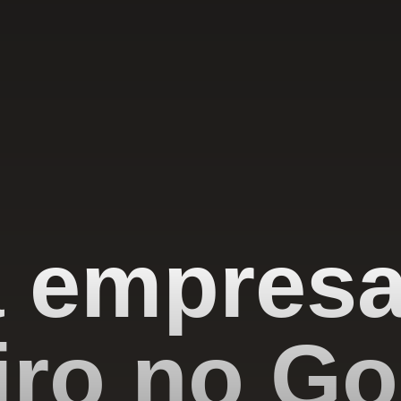
 empres
iro no Go