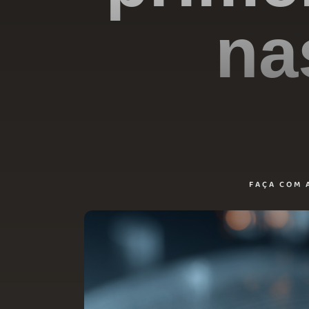
na
FAÇA COM 