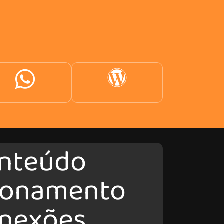
nteúdo
ionamento
nexões