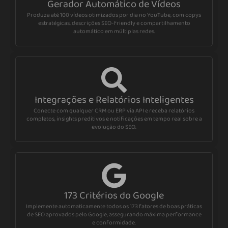
Gerador Automático de Vídeos
Produza até 100 vídeos otimizados por dia no YouTube, com copys
estratégicas, descrições SEO-friendly e compartilhamento
automático em múltiplas redes.
Integrações e Relatórios Inteligentes
Conecte com qualquer CRM ou ERP via API e receba relatórios
completos, insights preditivos e notificações em tempo real sobre a
evolução do SEO.
173 Critérios do Google
Implemente automaticamente todos os 173 fatores de boas práticas
de SEO aprovados pelo Google, assegurando máxima performance
e conformidade.