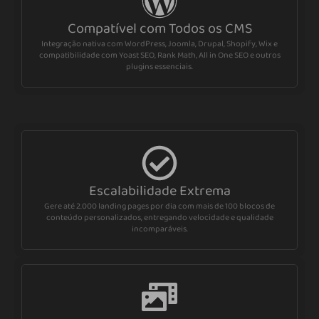
Compatível com Todos os CMS
Integração nativa com WordPress, Joomla, Drupal, Shopify, Wix e
compatibilidade com Yoast SEO, Rank Math, All in One SEO e outros
plugins essenciais.
Escalabilidade Extrema
Gere até 2.000 landing pages por dia com mais de 100 blocos de
conteúdo personalizados, entregando velocidade e qualidade
incomparáveis.