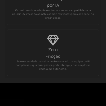
por IA
Os dashboards se adaptam automaticamente ao perfil de cada
usuário, destacando as métricas mais relevantes para cada papel na
organização.
Zero
Fricção
Sem necessidade de treinamento avançado ou equipes de BI
complexas — qualquer pessoa pode interagir, criar e explorar
dados com autonomia.