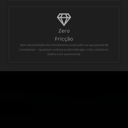
Zero
Fricção
Sem necessidade de treinamento avançado ou equipes de BI
complexas — qualquer pessoa pode interagir, criar e explorar
dados com autonomia.