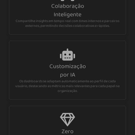
Colaboração
Inteligente
Compartilhe insights em tempo real com times internos e parceiros
externos, permitindo decisões colaborativas e rápidas.
Customização
por IA
Os dashboards se adaptam automaticamente ao perfil de cada
usuário, destacando as métricas mais relevantes para cada papel na
organização.
Zero