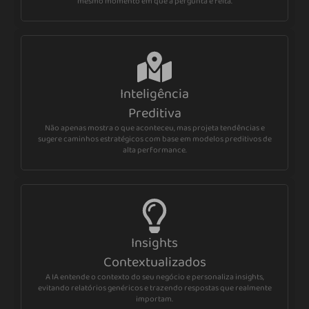
mesmo momento em que a pergunta é feita.
Inteligência
Preditiva
Não apenas mostra o que aconteceu, mas projeta tendências e
sugere caminhos estratégicos com base em modelos preditivos de
alta performance.
Insights
Contextualizados
A IA entende o contexto do seu negócio e personaliza insights,
evitando relatórios genéricos e trazendo respostas que realmente
importam.