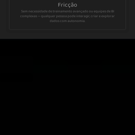
Fricção
Sem necessidade de treinamento avançado ou equipes de BI
complexas — qualquer pessoa pode interagir, criar e explorar
dados com autonomia.