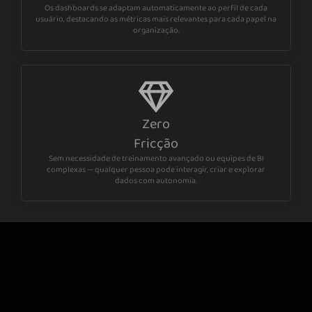
Os dashboards se adaptam automaticamente ao perfil de cada
usuário, destacando as métricas mais relevantes para cada papel na
organização.
Zero
Fricção
Sem necessidade de treinamento avançado ou equipes de BI
complexas — qualquer pessoa pode interagir, criar e explorar
dados com autonomia.