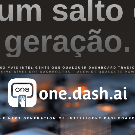
um salto
geração.
00X MAIS INTELIGENTE QUE QUALQUER DASHBOARD TRADIC
ÓXIMO NÍVEL DOS DASHBOARDS — ALÉM DE QUALQUER POWE
HE NEXT GENERATION OF INTELLIGENT DASHBOAR