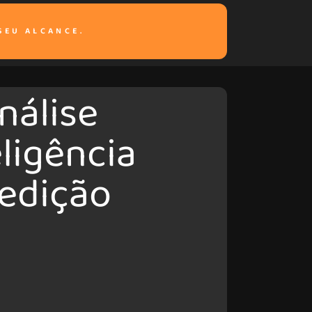
SEU ALCANCE.
nálise
eligência
edição