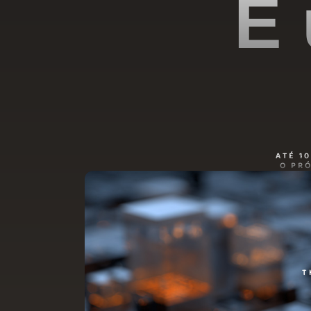
É 
ATÉ 1
O PR
T