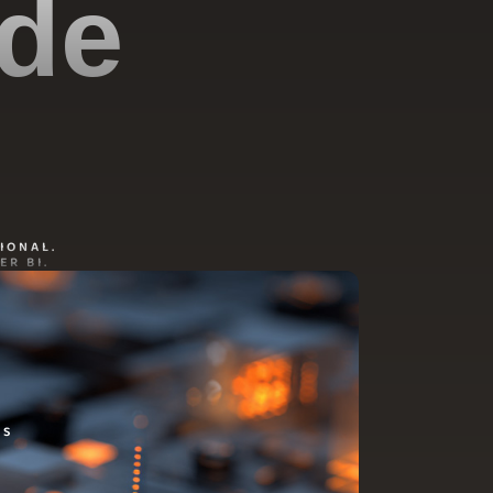
 de
IONAL.
R BI.
DS