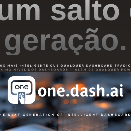
um salto
geração.
00X MAIS INTELIGENTE QUE QUALQUER DASHBOARD TRADIC
ÓXIMO NÍVEL DOS DASHBOARDS — ALÉM DE QUALQUER POWE
HE NEXT GENERATION OF INTELLIGENT DASHBOAR