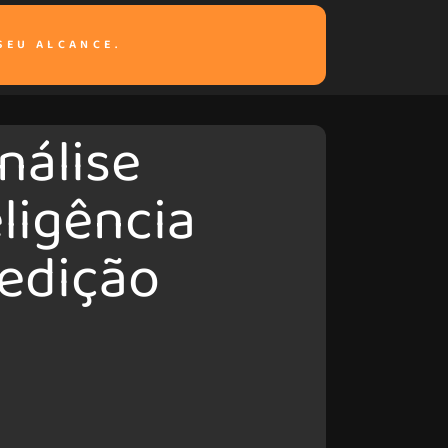
SEU ALCANCE.
nálise
eligência
edição