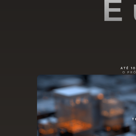
É 
ATÉ 1
O PR
T