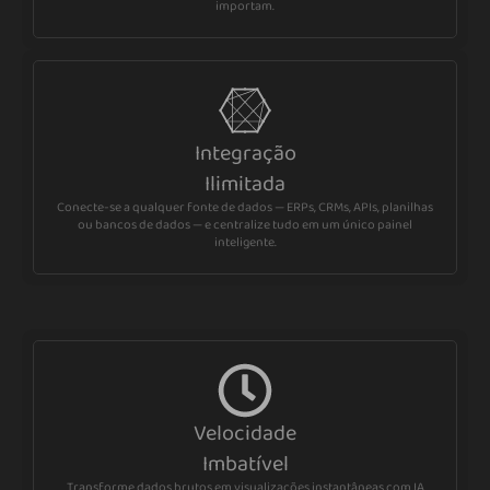
importam.
Integração
Ilimitada
Conecte-se a qualquer fonte de dados — ERPs, CRMs, APIs, planilhas
ou bancos de dados — e centralize tudo em um único painel
inteligente.
Velocidade
Imbatível
Transforme dados brutos em visualizações instantâneas com IA