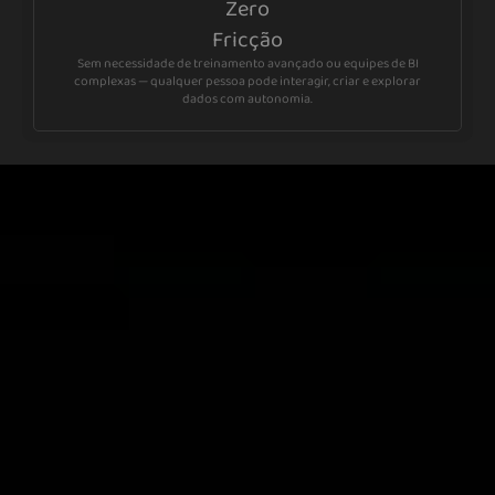
Zero
Fricção
Sem necessidade de treinamento avançado ou equipes de BI
complexas — qualquer pessoa pode interagir, criar e explorar
dados com autonomia.