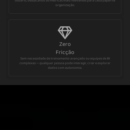
usuário, destacando as métricas mais relevantes para cada papel na
organização.
Zero
Fricção
Sem necessidade de treinamento avançado ou equipes de BI
complexas — qualquer pessoa pode interagir, criar e explorar
dados com autonomia.