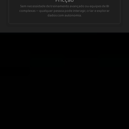
Sem necessidade de treinamento avançado ou equipes de BI
complexas — qualquer pessoa pode interagir, criar e explorar
dados com autonomia.