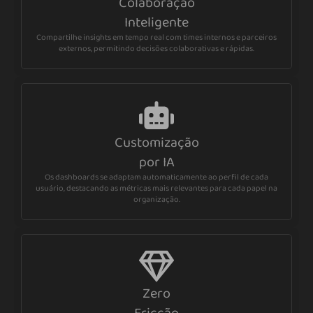
Colaboração
Inteligente
Compartilhe insights em tempo real com times internos e parceiros
externos, permitindo decisões colaborativas e rápidas.
Customização
por IA
Os dashboards se adaptam automaticamente ao perfil de cada
usuário, destacando as métricas mais relevantes para cada papel na
organização.
Zero
Fricção