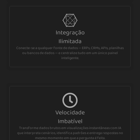
Integração
Ilimitada
Conecte-se a qualquer fonte de dados — ERPs, CRMs, APIs, planilhas
ou bancos de dados — e centralize tudo em um único painel
inteligente.
Velocidade
Imbatível
Transforme dados brutos em visualizações instantâneas com IA
que interpreta cenários, identifica padrões e entrega respostas no
mesmo momento em que a pergunta é feita.