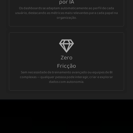
por IA
Os dashboards se adaptam automaticamente ao perfil de cada
usuário, destacando as métricas mais relevantes para cada papel na
organização.
Zero
Fricção
Sem necessidade de treinamento avançado ou equipes de BI
complexas — qualquer pessoa pode interagir, criar e explorar
dados com autonomia.