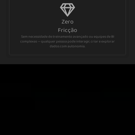
Zero
Fricção
Sem necessidade de treinamento avançado ou equipes de BI
complexas — qualquer pessoa pode interagir, criar e explorar
dados com autonomia.