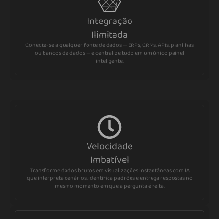
Integração
Ilimitada
Conecte-se a qualquer fonte de dados — ERPs, CRMs, APIs, planilhas
ou bancos de dados — e centralize tudo em um único painel
inteligente.
Velocidade
Imbatível
Transforme dados brutos em visualizações instantâneas com IA
que interpreta cenários, identifica padrões e entrega respostas no
mesmo momento em que a pergunta é feita.