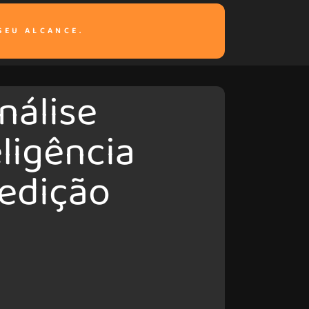
SEU ALCANCE.
nálise
eligência
edição