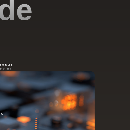
 de
IONAL.
R BI.
DS