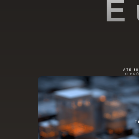
É 
ATÉ 1
O PR
T