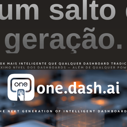
um salto
geração.
00X MAIS INTELIGENTE QUE QUALQUER DASHBOARD TRADIC
ÓXIMO NÍVEL DOS DASHBOARDS — ALÉM DE QUALQUER POWE
HE NEXT GENERATION OF INTELLIGENT DASHBOAR