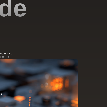
 de
IONAL.
R BI.
DS