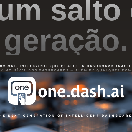
um salto
geração.
00X MAIS INTELIGENTE QUE QUALQUER DASHBOARD TRADIC
ÓXIMO NÍVEL DOS DASHBOARDS — ALÉM DE QUALQUER POWE
HE NEXT GENERATION OF INTELLIGENT DASHBOAR