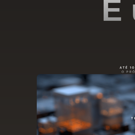
É 
ATÉ 1
O PR
T