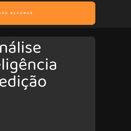
SEU ALCANCE.
nálise
eligência
edição